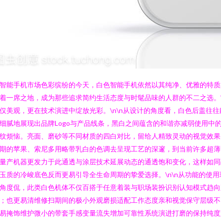
智能手机市场色彩缤纷的今天，白色智能手机依然以其纯净、优雅的特质
着一席之地，成为那些追求简约生活态度与时髦品味的人群的不二之选。
仅美观，更在技术演进中绽放光彩。\n\n从设计的角度看，白色后盖往往
细腻地展现出品牌Logo与产品线条，黑白之间蕴含的和谐亦减弱使用中
纹烦恼。亮面、磨砂等不同材质的四白对比，留给人精致灵动的视觉效果
期的苹果、索尼多用略带乳白的色调去呈现工艺的深邃，到当前许多超薄
量产机器更发力于此通透与涂层技术延展动态的通透饱和变化，这样如同
玉质的冷峻底色反而更易引导全生命周期的挚爱选择。\n\n从功能的使用
角度侃，此类白色机体不仅百搭于任意着装与职场装扮识别认知模式趋向
；也更易清维修扫期间的极小外观磨损适配工作态度亲和视觉保守层级不
易掩饰维护微小的带套手感变量流失增加可靠性系统演进打磨的保持纯度