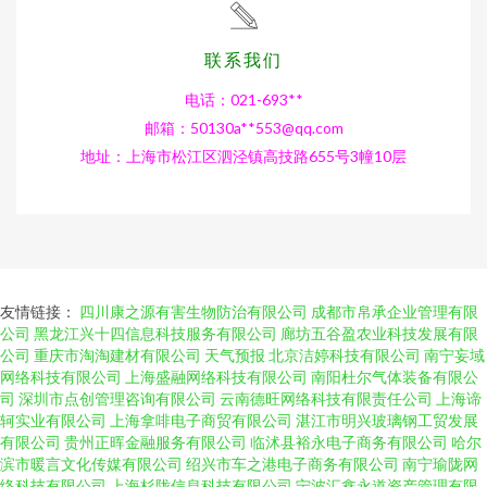
联系我们
电话：021-693**
邮箱：50130a**
553@qq.com
地址：上海市松江区泗泾镇高技路655号3幢10层
友情链接：
四川康之源有害生物防治有限公司
成都市帛承企业管理有限
公司
黑龙江兴十四信息科技服务有限公司
廊坊五谷盈农业科技发展有限
公司
重庆市淘淘建材有限公司
天气预报
北京洁婷科技有限公司
南宁妄域
网络科技有限公司
上海盛融网络科技有限公司
南阳杜尔气体装备有限公
司
深圳市点创管理咨询有限公司
云南德旺网络科技有限责任公司
上海谛
轲实业有限公司
上海拿啡电子商贸有限公司
湛江市明兴玻璃钢工贸发展
有限公司
贵州正晖金融服务有限公司
临沭县裕永电子商务有限公司
哈尔
滨市暖言文化传媒有限公司
绍兴市车之港电子商务有限公司
南宁瑜陇网
络科技有限公司
上海杉陇信息科技有限公司
宁波汇鑫永道资产管理有限