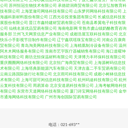
公司
苏州恒冠生物技术有限公司
承德碧润商贸有限公司
北京弘智教育科
技有限公司
上海桨潋司网络科技有限公司
山东梦邦网络科技有限公司
上
海越科新材料股份有限公司
江西光谷投资集团有限公司
长威信息科技发
展股份有限公司
晋江市鑫特建材贸易有限公司
苍南县希翼电子科技有限
公司
仙桃名派优品贸易有限公司
海南电影网
常熟市虞山镇奶酪教育咨询
服务部
兰州飞天网景信息产业有限公司
成都浩屋互联科技有限公司
北京
快乐小手影视节目制作有限公司
辽宁鑫琪瑶珠宝有限公司
河南众百康商
贸有限公司
青岛淘美网络科技有限公司
上海精凰制冷设备有限公司
温州
阿木木网络服务有限公司
淮南市艺宇医疗器械销售有限公司
海口道曜坤
科技有限公司
廊坊北恒保温材料有限公司
天津博力丰环保科技有限公司
重庆圈圈网络科技有限公司
北京恒广海商贸有限公司
上海源树码信息技
术有限公司
上海塔典新能源汽车有限公司
天津吉嘉二手车贸易有限公司
云南云路国际旅行社有限公司
北京雨司科技有限公司
成都小树林信息技
术有限公司
上海可甜可闲信息科技有限公司
杭州码途科技有限公司
杭州
云复科技有限公司
周易算命
北京安道易科技有限公司
上海考敏网络科技
有限公司
东营市天道网络科技有限公司
厦门诗宝网络科技有限公司
金华
市通海网络科技有限公司
广州市海创国际贸易有限公司
电话：021-693**